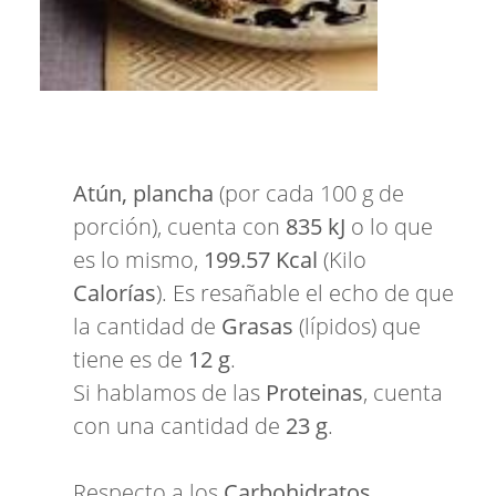
Atún, plancha
(por cada 100 g de
porción), cuenta con
835 kJ
o lo que
es lo mismo,
199.57 Kcal
(Kilo
Calorías
). Es resañable el echo de que
la cantidad de
Grasas
(lípidos) que
tiene es de
12 g
.
Si hablamos de las
Proteinas
, cuenta
con una cantidad de
23 g
.
Respecto a los
Carbohidratos
,