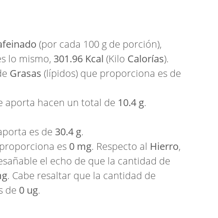
afeinado
(por cada 100 g de porción),
es lo mismo,
301.96 Kcal
(Kilo
Calorías
).
 de
Grasas
(lípidos) que proporciona es de
 aporta hacen un total de
10.4 g
.
aporta es de
30.4 g
.
proporciona es
0 mg
. Respecto al
Hierro
,
resañable el echo de que la cantidad de
mg
. Cabe resaltar que la cantidad de
s de
0 ug
.