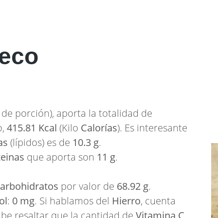
seco
de porción), aporta la totalidad de
o,
415.81 Kcal
(Kilo
Calorías
). Es interesante
as
(lípidos) es de
10.3 g
.
teinas
que aporta son
11 g
.
arbohidratos
por valor de
68.92 g
.
ol
:
0 mg
. Si hablamos del
Hierro
, cuenta
abe resaltar que la cantidad de
Vitamina C