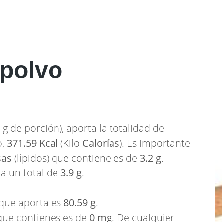
 polvo
g de porción), aporta la totalidad de
o,
371.59 Kcal
(Kilo
Calorías
). Es importante
sas
(lípidos) que contiene es de
3.2 g
.
ta un total de
3.9 g
.
que aporta es
80.59 g
.
ue contienes es de
0 mg
. De cualquier