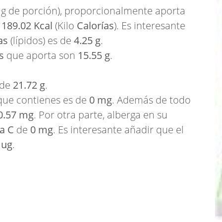
 g de porción), proporcionalmente aporta
,
189.02 Kcal
(Kilo
Calorías
). Es interesante
as
(lípidos) es de
4.25 g
.
s
que aporta son
15.55 g
.
 de
21.72 g
.
ue contienes es de
0 mg
. Además de todo
0.57 mg
. Por otra parte, alberga en su
a C
de
0 mg
. Es interesante añadir que el
 ug
.