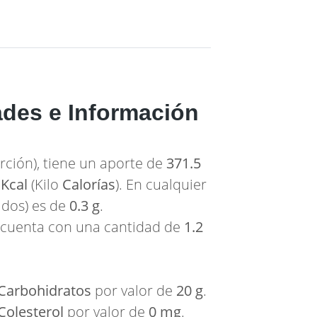
ades e Información
rción), tiene un aporte de
371.5
 Kcal
(Kilo
Calorías
). En cualquier
pidos) es de
0.3 g
.
, cuenta con una cantidad de
1.2
Carbohidratos
por valor de
20 g
.
Colesterol
por valor de
0 mg
.