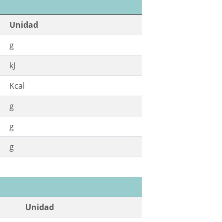
Unidad
g
kJ
Kcal
g
g
g
Unidad