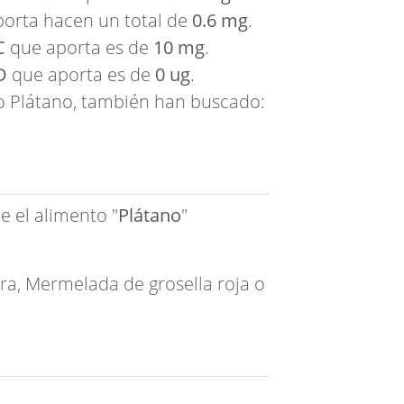
orta hacen un total de
0.6 mg
.
C
que aporta es de
10 mg
.
D
que aporta es de
0 ug
.
o Plátano, también han buscado:
e el alimento "
Plátano
"
rra
,
Mermelada de grosella roja
o