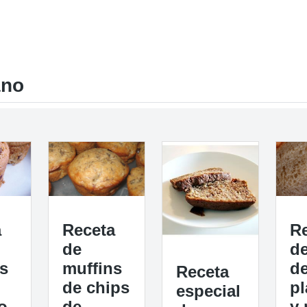
ano
a
Receta
R
de
d
s
muffins
d
Receta
de chips
pl
especial
o
de
y 