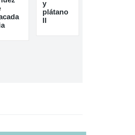
y
e
plátano
acada
II
ia