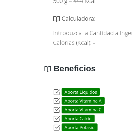
500 g = 444 Kcal
Calculadora:
Introduzca la Cantidad a Inge
Calorías (Kcal):
-
Beneficios
Aporta Líquidos
Aporta Vitamina A
Aporta Vitamina C
Aporta Calcio
Aporta Potasio