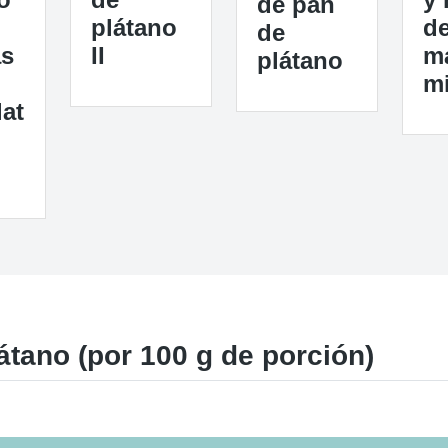
de pan
plátano
d
de
as
II
m
plátano
m
at
tano (por 100 g de porción)