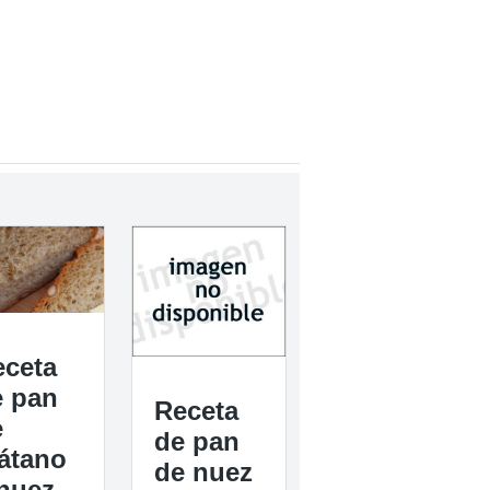
eceta
e pan
Receta
e
de pan
átano
de nuez
nuez