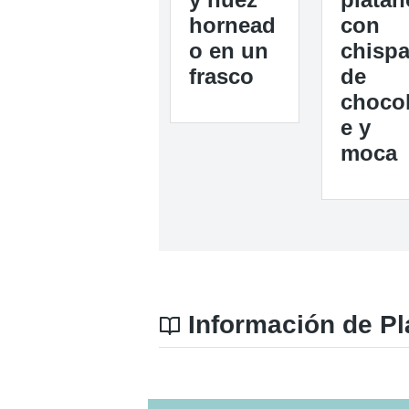
hornead
con
o en un
chisp
frasco
de
chocol
e y
moca
Información de Plá