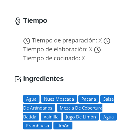
Tiempo
Tiempo de preparación:
X
Tiempo de elaboración:
X
Tiempo de cocinado:
X
Ingredientes
Agua
Nuez Moscada
Pacana
Salsa
De Arándanos
Mezcla De Cobertura
Batida
Vainilla
Jugo De Limón
Agua
Frambuesa
Limón