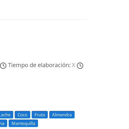
Tiempo de elaboración:
X
Leche
Coco
Fruta
Almendra
na
Mantequilla