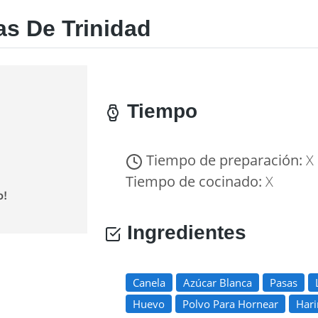
as De Trinidad
Tiempo
Tiempo de preparación:
X
Tiempo de cocinado:
X
Ingredientes
Canela
Azúcar Blanca
Pasas
Huevo
Polvo Para Hornear
Hari