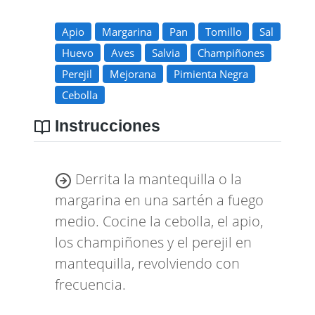
Tiempo
Tiempo de preparación:
25
minutos
Tiempo de
elaboración:
8 h 55 min
Tiempo
de cocinado:
9 h 20 min
Ingredientes
Apio
Margarina
Pan
Tomillo
Sal
Huevo
Aves
Salvia
Champiñones
Perejil
Mejorana
Pimienta Negra
Cebolla
Instrucciones