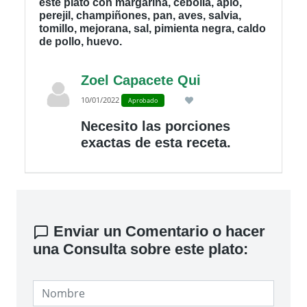
Olla De Cocción Lenta
Últimos Comentarios
Veces consultado: veces. Última consulta:
Gayle Wagner 4759. Los usuarios también
buscaron las palabras: Saludable, tiempo,
minutos, fotos, videos, thermomix, como se
hace, rápido. Últimas consultas, preguntas,
dudas y comentarios de los usuarios sobre
este plato con margarina, cebolla, apio,
perejil, champiñones, pan, aves, salvia,
tomillo, mejorana, sal, pimienta negra, caldo
de pollo, huevo.
Zoel Capacete Qui
10/01/2022
Aprobado
Necesito las porciones