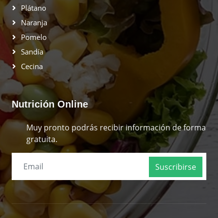
Ricos En Hierro
Ricos En Proteinas
Ricos En Vitamina D
Ricos En Potasio
Ricos En Fibra
Esenciales
Plátano
Naranja
Pomelo
Sandía
Cecina