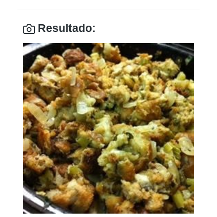
Transfiera la mezcla a la olla de
cocción lenta y cubra.
Cocine a temperatura alta
durante 45 minutos, luego reduzca
el fuego a bajo y cocine durante 4 a
8 horas.
Resultado: