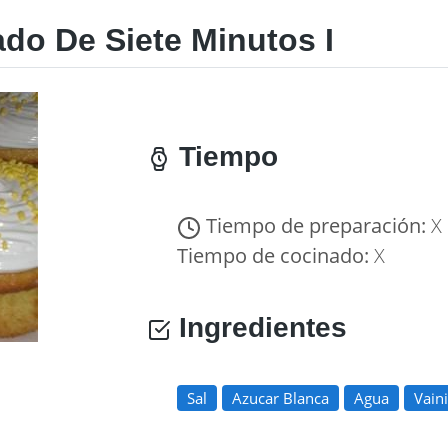
do De Siete Minutos I
Tiempo
Tiempo de preparación:
X
Tiempo de cocinado:
X
Ingredientes
Sal
Azucar Blanca
Agua
Vaini