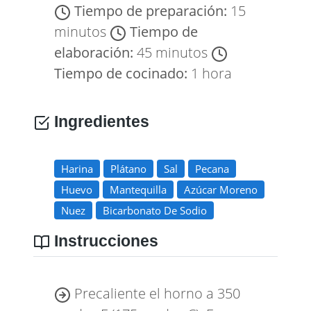
Tiempo de preparación:
15
minutos
Tiempo de
elaboración:
45 minutos
Tiempo de cocinado:
1 hora
Ingredientes
Harina
Plátano
Sal
Pecana
Huevo
Mantequilla
Azúcar Moreno
Nuez
Bicarbonato De Sodio
Instrucciones
Precaliente el horno a 350