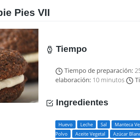
e Pies VII
Tiempo
Tiempo de preparación:
2
elaboración:
10 minutos
T
Ingredientes
Huevo
Leche
Sal
Manteca Ve
Polvo
Aceite Vegetal
Azúcar Blan