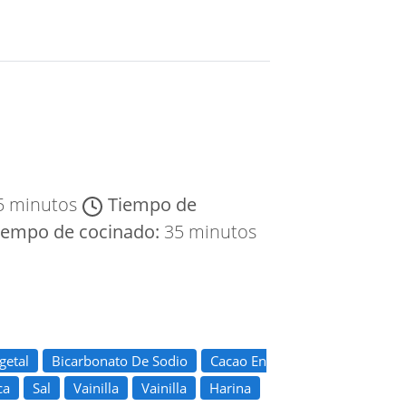
5 minutos
Tiempo de
iempo de cocinado:
35 minutos
getal
Bicarbonato De Sodio
Cacao En
ca
Sal
Vainilla
Vainilla
Harina