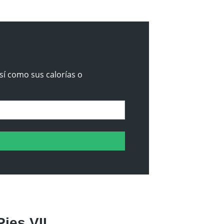
sí como sus calorías o
ies VII