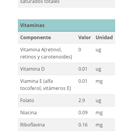
saturados totales
Vitaminas
Componente
Valor
Unidad
Vitamina A(retinol,
0
ug
retinos y carotenoides)
Vitamina D
0.01
ug
Viamina E (alfa
0.01
mg
tocoferol, vitámeros E)
Folato
2.9
ug
Niacina
0.09
mg
Riboflavina
0.16
mg