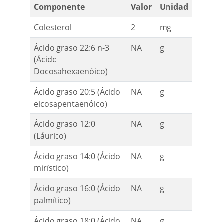
Componente
Valor
Unidad
Colesterol
2
mg
Ácido graso 22:6 n-3
NA
g
(Ácido
Docosahexaenóico)
Ácido graso 20:5 (Ácido
NA
g
eicosapentaenóico)
Ácido graso 12:0
NA
g
(Láurico)
Ácido graso 14:0 (Ácido
NA
g
mirístico)
Ácido graso 16:0 (Ácido
NA
g
palmítico)
Ácido graso 18:0 (Ácido
NA
g