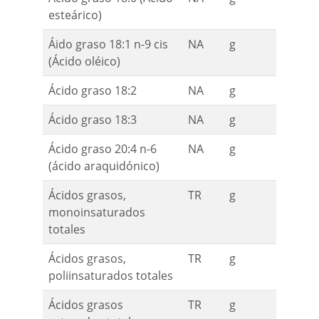
esteárico)
Áido graso 18:1 n-9 cis
NA
g
(Ácido oléico)
Ácido graso 18:2
NA
g
Ácido graso 18:3
NA
g
Ácido graso 20:4 n-6
NA
g
(ácido araquidónico)
Ácidos grasos,
TR
g
monoinsaturados
totales
Ácidos grasos,
TR
g
poliinsaturados totales
Ácidos grasos
TR
g