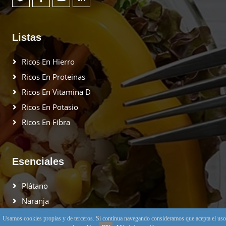
Listas
Ricos En Hierro
Ricos En Proteinas
Ricos En Vitamina D
Ricos En Potasio
Ricos En Fibra
Esenciales
Plátano
Naranja
Pomelo
Usamos cookies propias y de terceros. Si continua navegando consideramos que acepta el uso