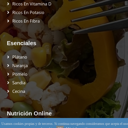
Ricos En Vitamina D
Ricos En Potasio
Ricos En Fibra
Esenciales
Plátano
Naranja
Pomelo
Sandía
Cecina
Nutrición Online
Usamos cookies propias y de terceros. Si continua navegando consideramos que acepta el uso
Muy pronto podrás recibir información de forma