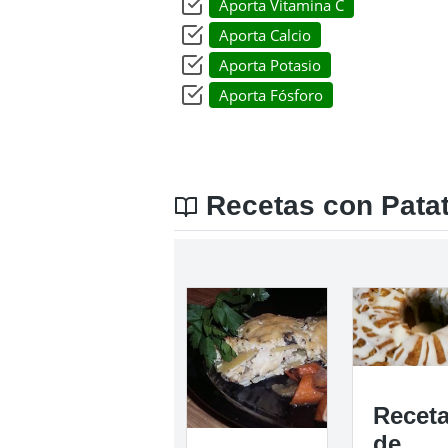
Aporta Vitamina C
Aporta Calcio
Aporta Potasio
Aporta Fósforo
Recetas con Patat
Recet
de