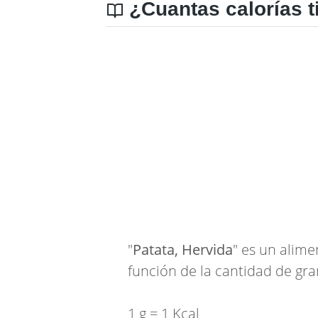
¿Cuantas calorías t
"
Patata, Hervida
" es un alim
función de la cantidad de gra
1 g = 1 Kcal