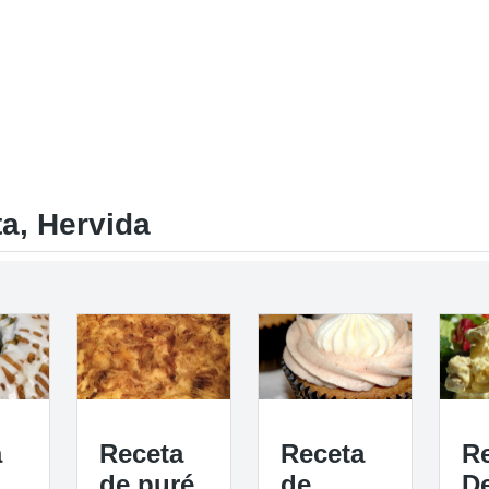
a, Hervida
a
Receta
Receta
R
de puré
de
D