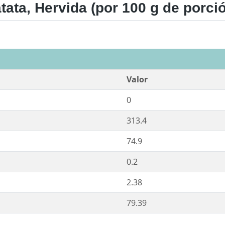
ata, Hervida (por 100 g de porci
Valor
0
313.4
74.9
0.2
2.38
79.39