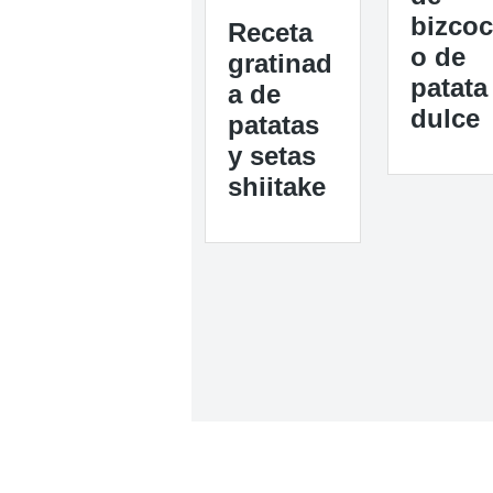
bizco
Receta
o de
gratinad
patata
a de
dulce
patatas
y setas
shiitake