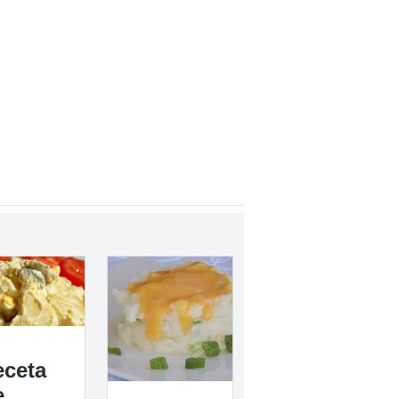
eceta
e