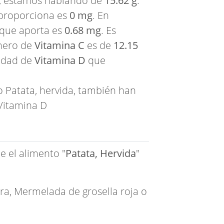
, estamos hablando de
15.62 g
.
proporciona es
0 mg
. En
que aporta es
0.68 mg
. Es
úmero de
Vitamina C
es de
12.15
tidad de
Vitamina D
que
 Patata, hervida, también han
Vitamina D
e el alimento "
Patata, Hervida
"
rra
,
Mermelada de grosella roja
o