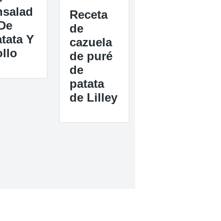
nsalad
Receta
De
de
tata Y
cazuela
llo
de puré
de
patata
de Lilley