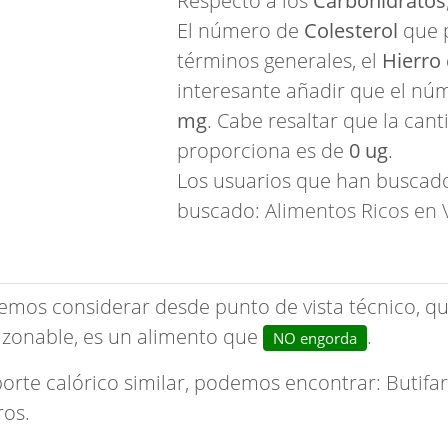
Respecto a los
Carbohidratos
El número de
Colesterol
que 
términos generales, el
Hierro
interesante añadir que el n
mg
. Cabe resaltar que la can
proporciona es de
0 ug
.
Los usuarios que han buscado
buscado:
Alimentos Ricos en 
emos considerar desde punto de vista técnico, qu
zonable, es un alimento que
.
NO engorda
porte calórico similar, podemos encontrar:
Butifa
ros.