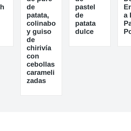
ch
de
pastel
E
patata,
de
a 
colinabo
patata
Pa
y guiso
dulce
Po
de
chirivía
con
cebollas
carameli
zadas