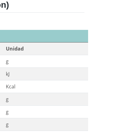
ón)
Unidad
g
kJ
Kcal
g
g
g