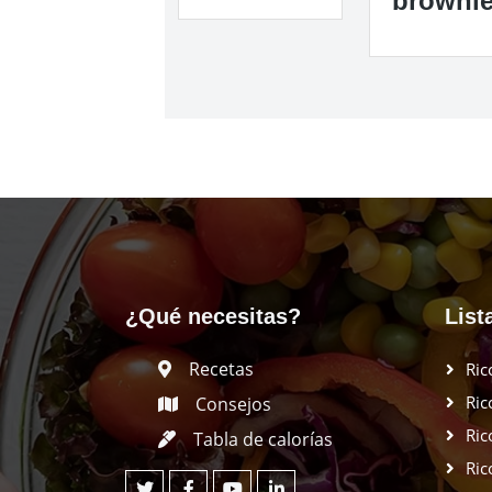
browni
¿Qué necesitas?
List
Recetas
Ric
Ric
Consejos
Ric
Tabla de calorías
Ric