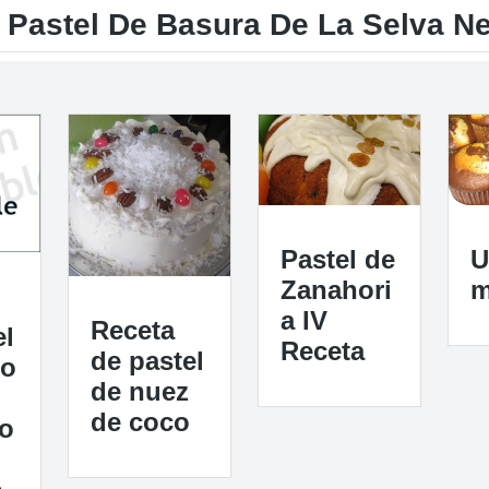
 Pastel De Basura De La Selva Ne
Pastel de
U
Zanahori
m
a IV
Receta
el
Receta
de pastel
so
de nuez
de coco
o