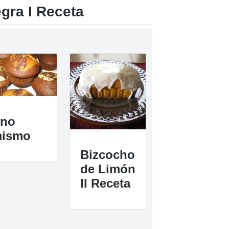
gra I Receta
no
ismo
Bizcocho
de Limón
II Receta