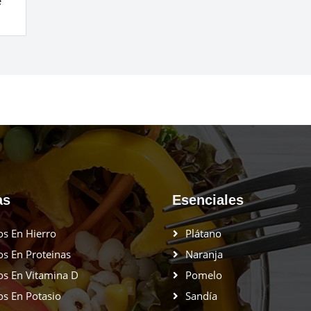
e
as
Esenciales
os En Hierro
Plátano
os En Proteinas
Naranja
os En Vitamina D
Pomelo
os En Potasio
Sandía