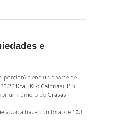
piedades e
e porción), tiene un aporte de
,
83.22 Kcal
(Kilo
Calorías
). Por
erior un número de
Grasas
e aporta hacen un total de
12.1