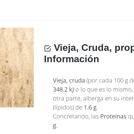
Vieja, Cruda, pro
Información
Vieja, cruda
(por cada 100 g d
348.2 kJ
o lo que es lo mismo
otra parte, alberga en su int
(lípidos) de
1.6 g
.
Concretando, las
Proteinas
qu
g
.