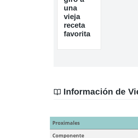
una
vieja
receta
favorita
Información de Vie
Proximales
Componente