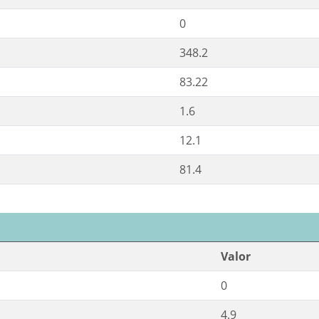
0
348.2
83.22
1.6
12.1
81.4
Valor
0
4.9