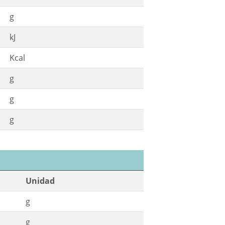
g
kJ
Kcal
g
g
g
Unidad
g
g