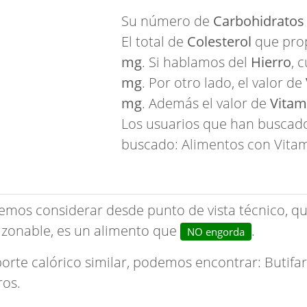
Su número de
Carbohidratos
El total de
Colesterol
que prop
mg
. Si hablamos del
Hierro
, 
mg
. Por otro lado, el valor de
mg
. Además el valor de
Vitam
Los usuarios que han buscado
buscado:
Alimentos con Vita
emos considerar desde punto de vista técnico, qu
zonable, es un alimento que
.
NO engorda
porte calórico similar, podemos encontrar:
Butifa
ros.