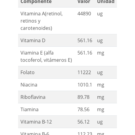
Componente
Valor
Unidad
Vitamina A(retinol,
44890
ug
retinos y
carotenoides)
Vitamina D
561.16
ug
Viamina E (alfa
561.16
mg
tocoferol, vitámeros E)
Folato
11222
ug
Niacina
1010.1
mg
Riboflavina
89.78
mg
Tiamina
78.56
mg
Vitamina B-12
56.12
ug
Vitamina B-6
112.23
mg