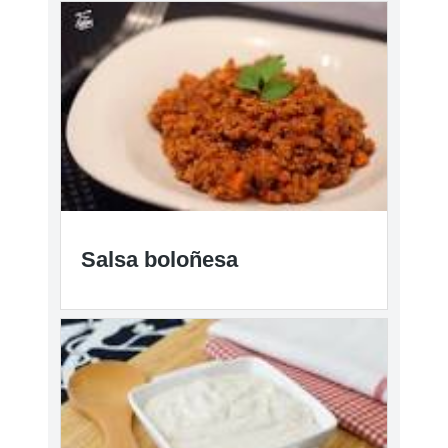
Salsa boloñesa