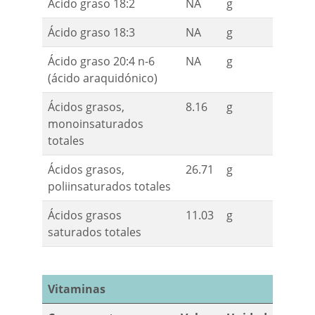
Ácido graso 18:2
NA
g
Ácido graso 18:3
NA
g
Ácido graso 20:4 n-6
NA
g
(ácido araquidónico)
Ácidos grasos,
8.16
g
monoinsaturados
totales
Ácidos grasos,
26.71
g
poliinsaturados totales
Ácidos grasos
11.03
g
saturados totales
Vitaminas