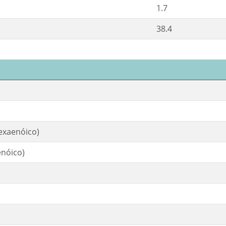
1.7
38.4
exaenóico)
enóico)