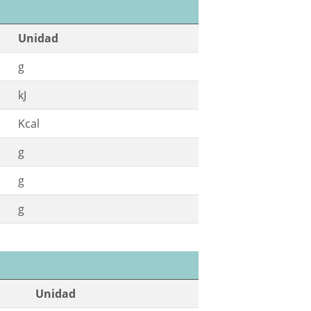
Unidad
g
kJ
Kcal
g
g
g
Unidad