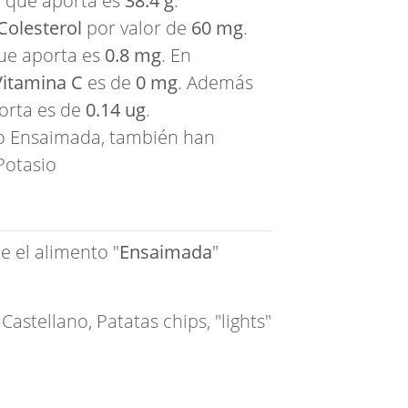
s
que aporta es
38.4 g
.
Colesterol
por valor de
60 mg
.
e aporta es
0.8 mg
. En
Vitamina C
es de
0 mg
. Además
orta es de
0.14 ug
.
o Ensaimada, también han
Potasio
e el alimento "
Ensaimada
"
Castellano
,
Patatas chips, "lights"