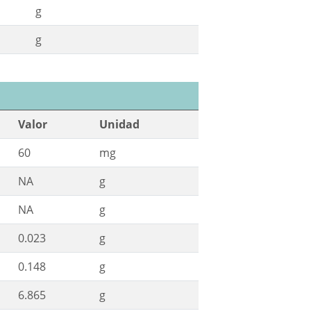
g
g
Valor
Unidad
60
mg
NA
g
NA
g
0.023
g
0.148
g
6.865
g