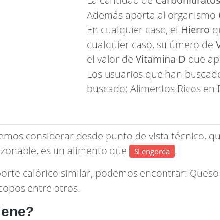
La cantidad de
Carbohidrato
Además aporta al organismo
En cualquier caso, el
Hierro
qu
cualquier caso, su úmero de
el valor de
Vitamina D
que ap
Los usuarios que han buscad
buscado:
Alimentos Ricos en 
emos considerar desde punto de vista técnico, qu
zonable, es un alimento que
.
SI engorda
porte calórico similar, podemos encontrar:
Queso 
 copos
entre otros.
iene?