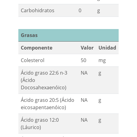
Carbohidratos
0
g
Grasas
Componente
Valor
Unidad
Colesterol
50
mg
Ácido graso 22:6 n-3
NA
g
(Ácido
Docosahexaenóico)
Ácido graso 20:5 (Ácido
NA
g
eicosapentaenóico)
Ácido graso 12:0
NA
g
(Láurico)