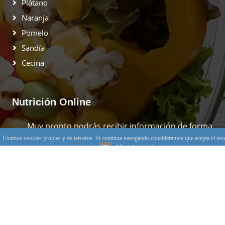
Plátano
Naranja
Pomelo
Sandía
Cecina
Nutrición Online
Muy pronto podrás recibir información de forma
gratuita.
Usamos cookies propias y de terceros. Si continua navegando consideramos que acepta el uso
de cookies.
OK
Más información
Suscribirse
© 2026 Alimentos PLUS, ·
Aviso legal y Política de