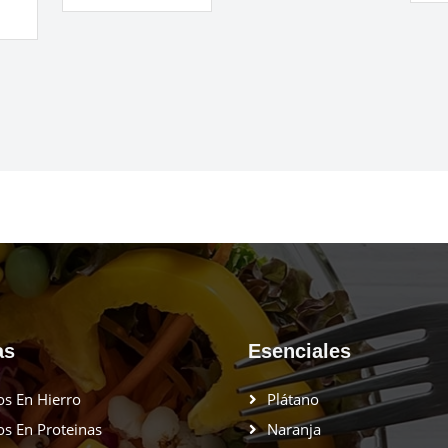
as
Esenciales
os En Hierro
Plátano
os En Proteinas
Naranja