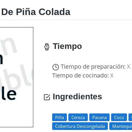
 De Piña Colada
Tiempo
Tiempo de preparación:
X
Tiempo de cocinado:
X
Ingredientes
Piña
Cereza
Pacana
Coco
Cobertura Descongelada
Mantequi