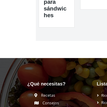
para
sándwic
hes
¿Qué necesitas?
List
Recetas
Ric
Ric
Consejos