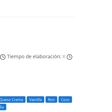
Tiempo de elaboración:
X
Queso Crema
Vainilla
Ron
Coco
lla