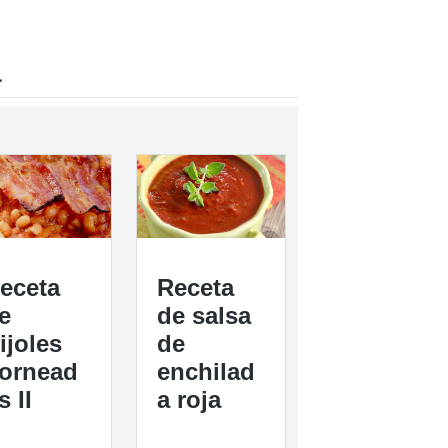
a
eceta
Receta
e
de salsa
rijoles
de
ornead
enchilad
s II
a roja