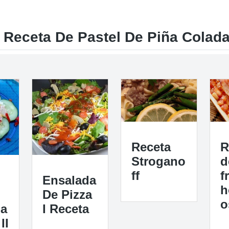
 Receta De Pastel De Piña Colad
Receta
R
Strogano
d
ff
f
Ensalada
h
De Pizza
o
da
I Receta
II