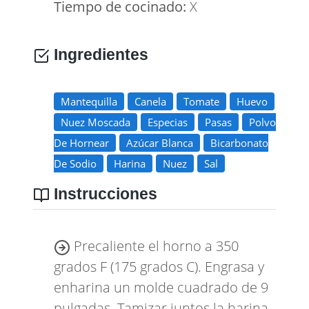
Tiempo de cocinado:
X
Ingredientes
Mantequilla
Canela
Tomate
Huevo
Nuez Moscada
Especias
Pasas
Polvo
De Hornear
Azúcar Blanca
Bicarbonato
De Sodio
Harina
Nuez
Sal
Instrucciones
Precaliente el horno a 350
grados F (175 grados C). Engrasa y
enharina un molde cuadrado de 9
pulgadas. Tamizar juntos la harina,