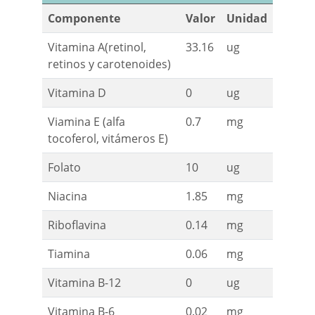
Componente
Valor
Unidad
Vitamina A(retinol,
33.16
ug
retinos y carotenoides)
Vitamina D
0
ug
Viamina E (alfa
0.7
mg
tocoferol, vitámeros E)
Folato
10
ug
Niacina
1.85
mg
Riboflavina
0.14
mg
Tiamina
0.06
mg
Vitamina B-12
0
ug
Vitamina B-6
0.02
mg