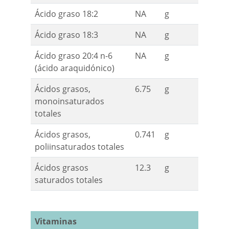
Ácido graso 18:2
NA
g
Ácido graso 18:3
NA
g
Ácido graso 20:4 n-6
NA
g
(ácido araquidónico)
Ácidos grasos,
6.75
g
monoinsaturados
totales
Ácidos grasos,
0.741
g
poliinsaturados totales
Ácidos grasos
12.3
g
saturados totales
Vitaminas