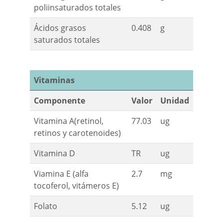
poliinsaturados totales
Ácidos grasos
0.408
g
saturados totales
Vitaminas
Componente
Valor
Unidad
Vitamina A(retinol,
77.03
ug
retinos y carotenoides)
Vitamina D
TR
ug
Viamina E (alfa
2.7
mg
tocoferol, vitámeros E)
Folato
5.12
ug