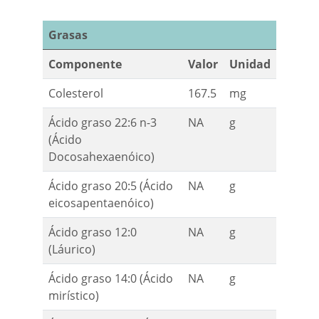
Grasas
Componente
Valor
Unidad
Colesterol
167.5
mg
Ácido graso 22:6 n-3
NA
g
(Ácido
Docosahexaenóico)
Ácido graso 20:5 (Ácido
NA
g
eicosapentaenóico)
Ácido graso 12:0
NA
g
(Láurico)
Ácido graso 14:0 (Ácido
NA
g
mirístico)