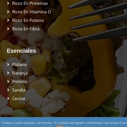
Ricos En Proteinas
Ricos En Vitamina D
Ricos En Potasio
Ricos En Fibra
Esenciales
Plátano
Naranja
Pomelo
Sandía
Cecina
Nutrición Online
Usamos cookies propias y de terceros. Si continua navegando consideramos que acepta el uso