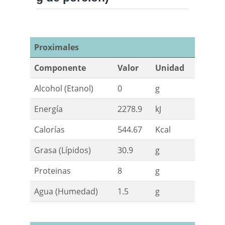
Proximales
Componente
Valor
Unidad
Alcohol (Etanol)
0
g
Energía
2278.9
kJ
Calorías
544.67
Kcal
Grasa (Lípidos)
30.9
g
Proteinas
8
g
Agua (Humedad)
1.5
g