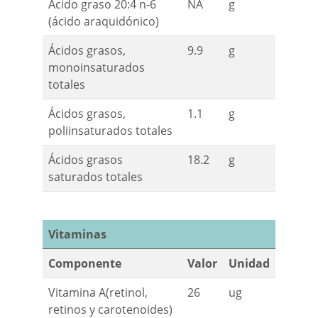
Ácido graso 20:4 n-6
NA
g
(ácido araquidónico)
Ácidos grasos,
9.9
g
monoinsaturados
totales
Ácidos grasos,
1.1
g
poliinsaturados totales
Ácidos grasos
18.2
g
saturados totales
Vitaminas
Componente
Valor
Unidad
Vitamina A(retinol,
26
ug
retinos y carotenoides)