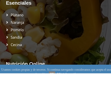
Esenciales
Plátano
Naranja
Pomelo
Sandía
Cecina
Nutrición Online
Usamos cookies propias y de terceros. Si continua navegando consideramos que acepta el uso
de cookies.
OK
Más información
Muy pronto podrás recibir información de forma
gratuita.
Suscribirse