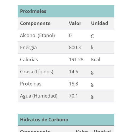
Proximales
Componente
Valor
Unidad
Alcohol (Etanol)
0
g
Energía
800.3
kJ
Calorías
191.28
Kcal
Grasa (Lípidos)
14.6
g
Proteinas
15.3
g
Agua (Humedad)
70.1
g
Hidratos de Carbono
Componente
Valor
Unidad