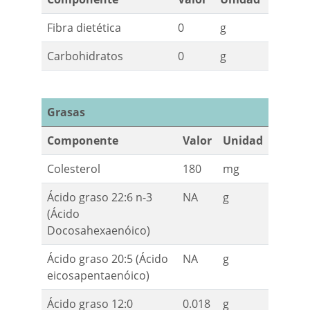
Fibra dietética
0
g
Carbohidratos
0
g
Grasas
Componente
Valor
Unidad
Colesterol
180
mg
Ácido graso 22:6 n-3
NA
g
(Ácido
Docosahexaenóico)
Ácido graso 20:5 (Ácido
NA
g
eicosapentaenóico)
Ácido graso 12:0
0.018
g