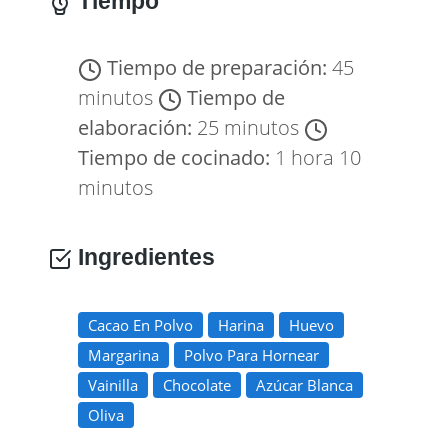
Tiempo
Tiempo de preparación:
45
minutos
Tiempo de
elaboración:
25 minutos
Tiempo de cocinado:
1 hora 10
minutos
Ingredientes
Cacao En Polvo
Harina
Huevo
Margarina
Polvo Para Hornear
Vainilla
Chocolate
Azúcar Blanca
Oliva