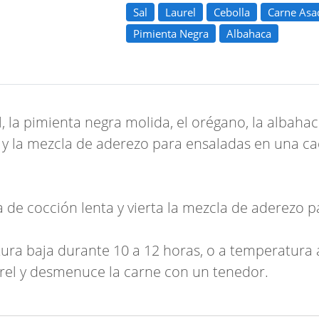
Sal
Laurel
Cebolla
Carne Asa
Pimienta Negra
Albahaca
la pimienta negra molida, el orégano, la albahaca, l
el y la mezcla de aderezo para ensaladas en una ca
a de cocción lenta y vierta la mezcla de aderezo p
ura baja durante 10 a 12 horas, o a temperatura 
laurel y desmenuce la carne con un tenedor.