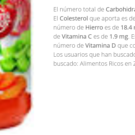
El número total de
Carbohidr
El
Colesterol
que aporta es d
número de
Hierro
es de
18.4
de
Vitamina C
es de
1.9 mg
. 
número de
Vitamina D
que co
Los usuarios que han buscado
buscado:
Alimentos Ricos en 