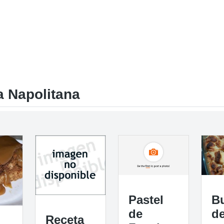
 Napolitana
Pastel
B
de
d
Receta