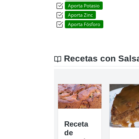
Aporta Potasio
Aporta Zinc
Aporta Fósforo
Recetas con Salsa
Receta
de