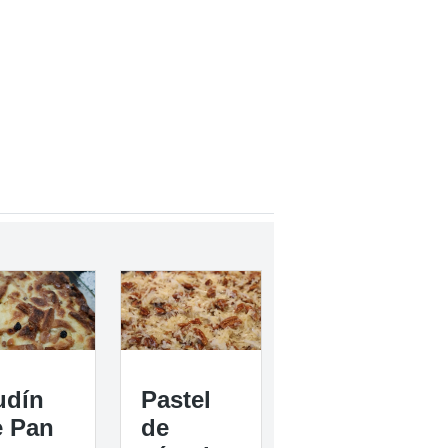
udín
Pastel
e Pan
de