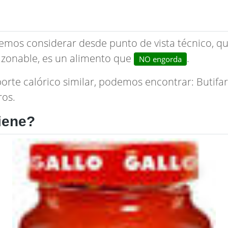
emos considerar desde punto de vista técnico, qu
zonable, es un alimento que
.
NO engorda
porte calórico similar, podemos encontrar:
Butifa
ros.
iene?