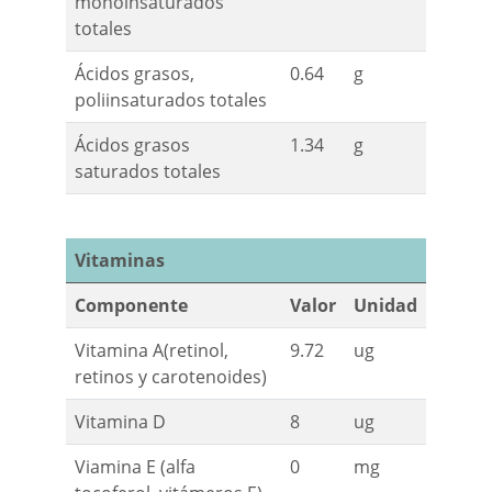
monoinsaturados
totales
Ácidos grasos,
0.64
g
poliinsaturados totales
Ácidos grasos
1.34
g
saturados totales
Vitaminas
Componente
Valor
Unidad
Vitamina A(retinol,
9.72
ug
retinos y carotenoides)
Vitamina D
8
ug
Viamina E (alfa
0
mg