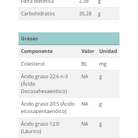
Fibra dietética
2.38
g
Carbohidratos
35.28
g
Grasas
Componente
Valor
Unidad
Colesterol
BL
mg
Ácido graso 22:6 n-3
NA
g
(Ácido
Docosahexaenóico)
Ácido graso 20:5 (Ácido
NA
g
eicosapentaenóico)
Ácido graso 12:0
NA
g
(Láurico)