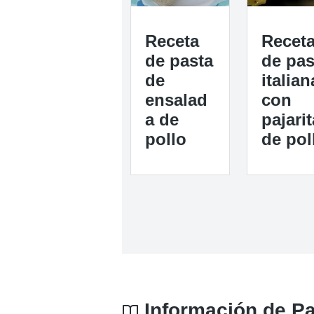
Receta
Recet
de pasta
de pas
de
italian
ensalad
con
a de
pajarit
pollo
de pol
Información de Pa