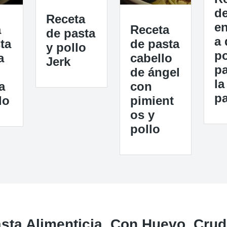
d
Receta
e
a
Receta
de pasta
a 
ta
de pasta
y pollo
po
a
cabello
Jerk
pa
de ángel
la
a
con
pa
lo
pimient
os y
pollo
sta Alimenticia, Con Huevo, Crud