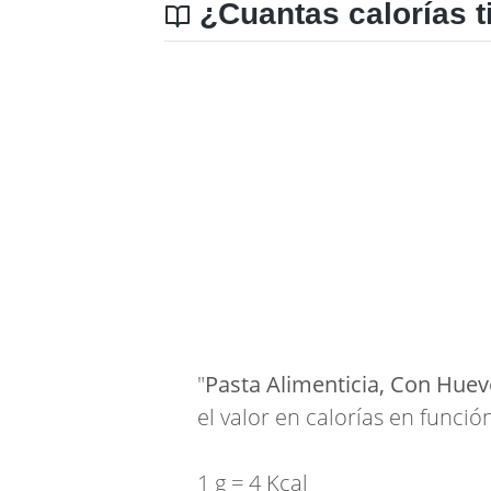
¿Cuantas calorías t
"
Pasta Alimenticia, Con Huev
el valor en calorías en funció
1 g = 4 Kcal