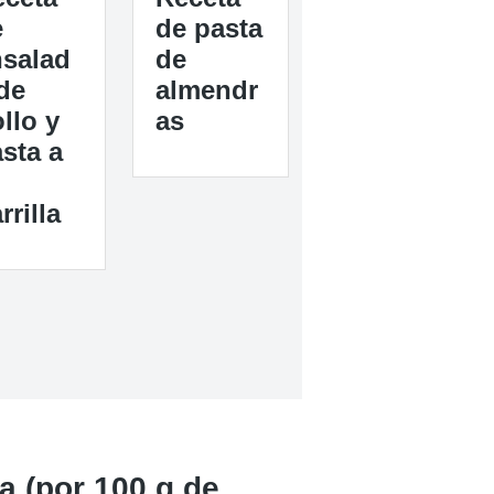
e
de pasta
nsalad
de
de
almendr
llo y
as
sta a
rrilla
a (por 100 g de