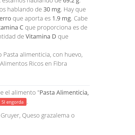
, estamos hablando de
69.2 g
.
mos hablando de
30 mg
. Hay que
erro
que aporta es
1.9 mg
. Cabe
tamina C
que proporciona es de
antidad de
Vitamina D
que
 Pasta alimenticia, con huevo,
Alimentos Ricos en Fibra
e el alimento "
Pasta Alimenticia,
.
SI engorda
 Gruyer
,
Queso grazalema
o