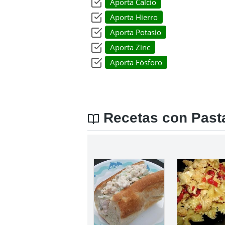
Aporta Calcio
Aporta Hierro
Aporta Potasio
Aporta Zinc
Aporta Fósforo
Recetas con Pasta