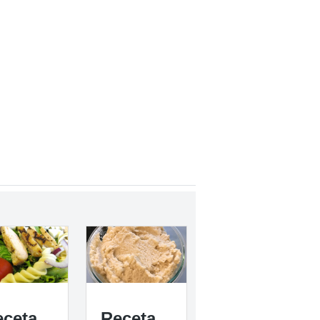
eceta
Receta