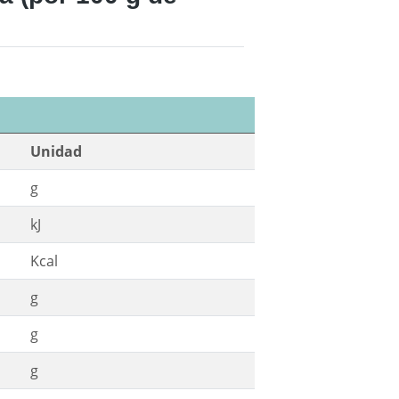
Unidad
g
kJ
Kcal
g
g
g