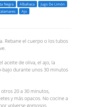
ta Negra
Albahaca
Jugo De Limón
Calamares
Ajo
ya. Rebane el cuerpo o los tubos
ve.
 aceite de oliva, el ajo, la
io-bajo durante unos 30 minutos
 otros 20 a 30 minutos,
etes y más opacos. No cocine a
 por volverse gomosos.