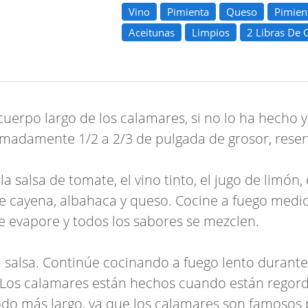
Vino
Pimienta
Queso
Pimien
Aceitunas
Limpios
2 Libras De 
cuerpo largo de los calamares, si no lo ha hecho 
madamente 1/2 a 2/3 de pulgada de grosor, reser
salsa de tomate, el vino tinto, el jugo de limón, el
de cayena, albahaca y queso. Cocine a fuego med
se evapore y todos los sabores se mezclen.
 salsa. Continúe cocinando a fuego lento durante
 Los calamares están hechos cuando están regord
odo más largo, ya que los calamares son famosos