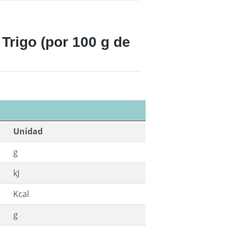
rigo (por 100 g de
Unidad
g
kJ
Kcal
g