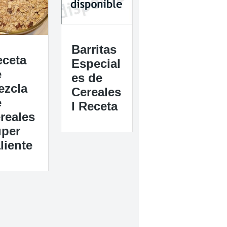
Barritas
eceta
Especial
e
es de
ezcla
Cereales
e
I Receta
reales
úper
liente