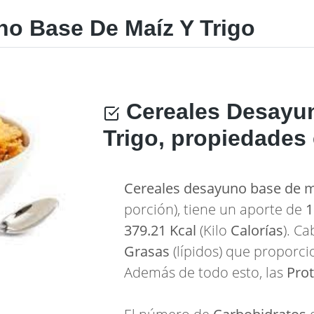
o Base De Maíz Y Trigo
Cereales Desayun
Trigo, propiedades
Cereales desayuno base de ma
porción), tiene un aporte de
1
379.21 Kcal
(Kilo
Calorías
). C
Grasas
(lípidos) que proporc
Además de todo esto, las
Pro