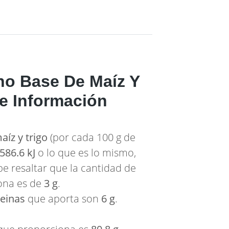
o Base De Maíz Y
 e Información
íz y trigo
(por cada 100 g de
586.6 kJ
o lo que es lo mismo,
abe resaltar que la cantidad de
iona es de
3 g
.
teinas
que aporta son
6 g
.