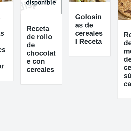
a
Golosin
as de
Receta
as
cereales
R
de rollo
I Receta
d
de
es
m
chocolat
d
e con
ar
ce
cereales
s
ca