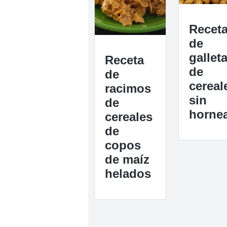
Recet
de
gallet
Receta
de
de
cereal
racimos
sin
de
horne
cereales
de
copos
de maíz
helados