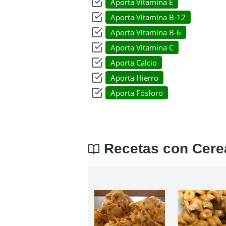
Aporta Vitamina E
Aporta Vitamina B-12
Aporta Vitamina B-6
Aporta Vitamina C
Aporta Calcio
Aporta Hierro
Aporta Fósforo
Recetas con Cerea