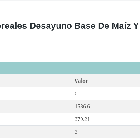
reales Desayuno Base De Maíz Y T
Valor
0
1586.6
379.21
3