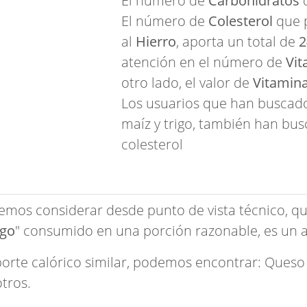
El número de
Carbohidratos
q
El número de
Colesterol
que 
al
Hierro
, aporta un total de
2
atención en el número de
Vit
otro lado, el valor de
Vitamin
Los usuarios que han buscad
maíz y trigo, también han bu
colesterol
emos considerar desde punto de vista técnico, qu
igo
" consumido en una porción razonable, es un
porte calórico similar, podemos encontrar:
Queso
tros.