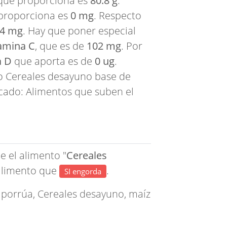
ue proporciona es
80.8 g
.
proporciona es
0 mg
. Respecto
4 mg
. Hay que poner especial
amina C
, que es de
102 mg
. Por
a D
que aporta es de
0 ug
.
o Cereales desayuno base de
scado:
Alimentos que suben el
e el alimento "
Cereales
 alimento que
.
SI engorda
 porrúa
,
Cereales desayuno, maíz