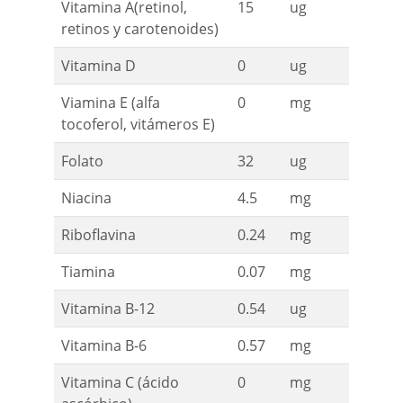
Vitamina A(retinol,
15
ug
retinos y carotenoides)
Vitamina D
0
ug
Viamina E (alfa
0
mg
tocoferol, vitámeros E)
Folato
32
ug
Niacina
4.5
mg
Riboflavina
0.24
mg
Tiamina
0.07
mg
Vitamina B-12
0.54
ug
Vitamina B-6
0.57
mg
Vitamina C (ácido
0
mg