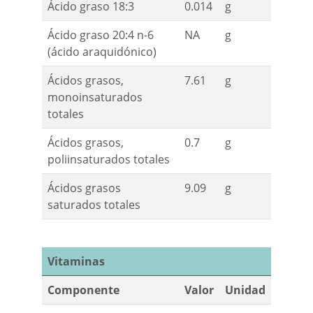
Ácido graso 18:3
0.014
g
Ácido graso 20:4 n-6
NA
g
(ácido araquidónico)
Ácidos grasos,
7.61
g
monoinsaturados
totales
Ácidos grasos,
0.7
g
poliinsaturados totales
Ácidos grasos
9.09
g
saturados totales
Vitaminas
Componente
Valor
Unidad