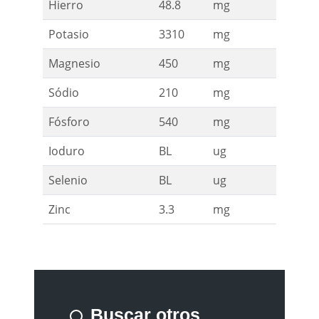
Hierro
48.8
mg
Potasio
3310
mg
Magnesio
450
mg
Sódio
210
mg
Fósforo
540
mg
Ioduro
BL
ug
Selenio
BL
ug
Zinc
3.3
mg
Buscar otros