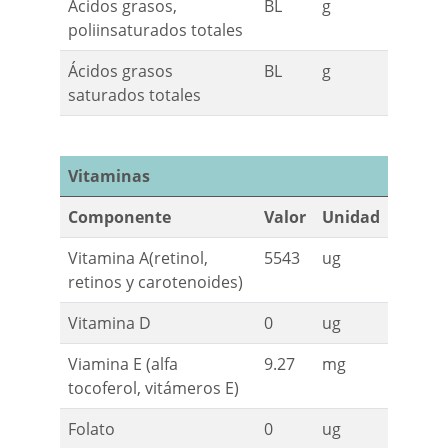
Ácidos grasos,
BL
g
poliinsaturados totales
Ácidos grasos
BL
g
saturados totales
Vitaminas
Componente
Valor
Unidad
Vitamina A(retinol,
5543
ug
retinos y carotenoides)
Vitamina D
0
ug
Viamina E (alfa
9.27
mg
tocoferol, vitámeros E)
Folato
0
ug