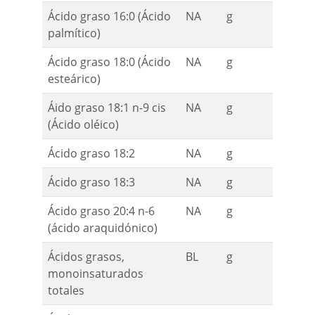
Ácido graso 16:0 (Ácido
NA
g
palmítico)
Ácido graso 18:0 (Ácido
NA
g
esteárico)
Áido graso 18:1 n-9 cis
NA
g
(Ácido oléico)
Ácido graso 18:2
NA
g
Ácido graso 18:3
NA
g
Ácido graso 20:4 n-6
NA
g
(ácido araquidónico)
Ácidos grasos,
BL
g
monoinsaturados
totales