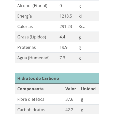
Alcohol (Etanol)
0
g
Energía
1218.5
kJ
Calorías
291.23
Kcal
Grasa (Lípidos)
4.4
g
Proteinas
19.9
g
Agua (Humedad)
7.3
g
Hidratos de Carbono
Componente
Valor
Unidad
Fibra dietética
37.6
g
Carbohidratos
42.2
g