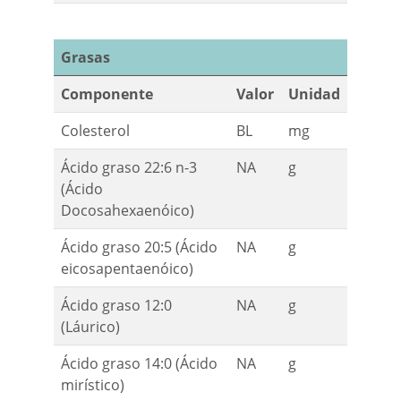
Grasas
Componente
Valor
Unidad
Colesterol
BL
mg
Ácido graso 22:6 n-3
NA
g
(Ácido
Docosahexaenóico)
Ácido graso 20:5 (Ácido
NA
g
eicosapentaenóico)
Ácido graso 12:0
NA
g
(Láurico)
Ácido graso 14:0 (Ácido
NA
g
mirístico)