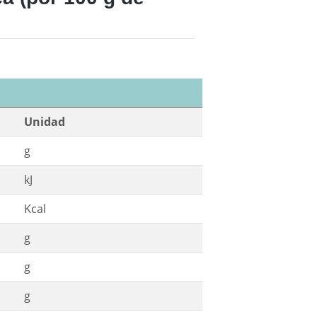
Unidad
g
kJ
Kcal
g
g
g