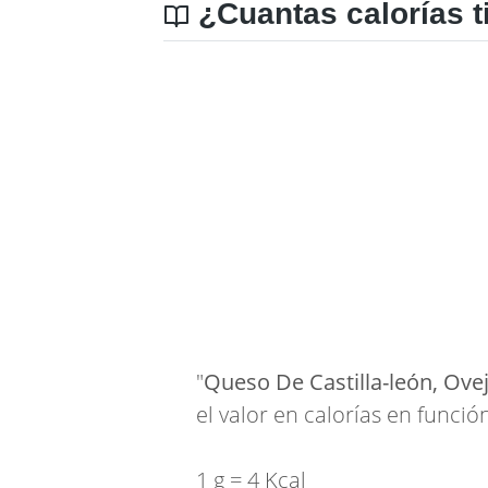
¿Cuantas calorías t
"
Queso De Castilla-león, Ove
el valor en calorías en funció
1 g = 4 Kcal