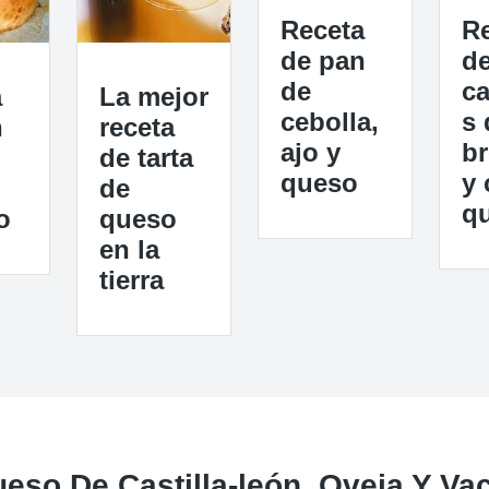
Receta
R
de pan
d
de
c
a
La mejor
cebolla,
s 
n
receta
ajo y
br
de tarta
queso
y 
de
q
o
queso
en la
tierra
so De Castilla-león, Oveja Y Vac