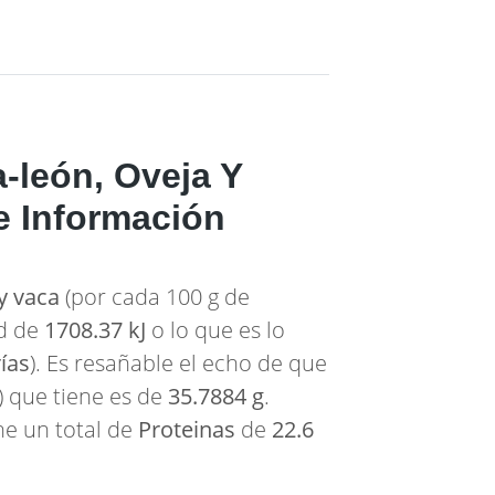
-león, Oveja Y
e Información
y vaca
(por cada 100 g de
ad de
1708.37 kJ
o lo que es lo
ías
). Es resañable el echo de que
) que tiene es de
35.7884 g
.
ne un total de
Proteinas
de
22.6