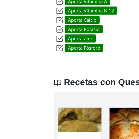
Aporta Vitamina A
Aporta Vitamina B-12
Aporta Calcio
Aporta Potasio
Aporta Zinc
Aporta Fósforo
Recetas con Queso