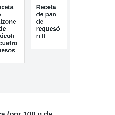
Receta
eceta
de pan
e
de
alzone
requesó
de
n II
ócoli
cuatro
uesos
a (por 100 g de