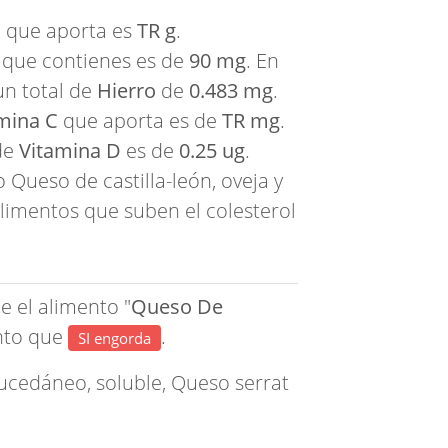
s
que aporta es
TR g
.
que contienes es de
90 mg
. En
un total de
Hierro
de
0.483 mg
.
mina C
que aporta es de
TR mg
.
de
Vitamina D
es de
0.25 ug
.
Queso de castilla-león, oveja y
limentos que suben el colesterol
e el alimento "
Queso De
ento que
.
SI engorda
sucedáneo, soluble
,
Queso serrat