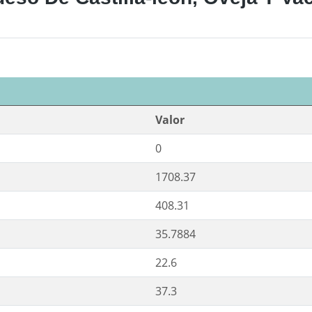
Valor
0
1708.37
408.31
35.7884
22.6
37.3