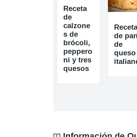
Receta
de
calzone
Recet
s de
de pa
brócoli,
de
peppero
queso
ni y tres
italian
quesos
Información de Que