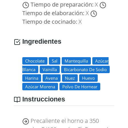
Tiempo de preparación:
X
Tiempo de elaboración:
X
Tiempo de cocinado:
X
Ingredientes
Chocolate
Sal
Mantequilla
Azúcar
Blanca
Vainilla
Bicarbonato De Sodio
Harina
Avena
Nuez
Huevo
Azúcar Morena
Polvo De Hornear
Instrucciones
Precaliente el horno a 350