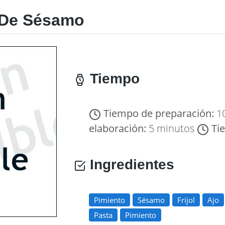
 De Sésamo
Tiempo
Tiempo de preparación:
1
elaboración:
5 minutos
Ti
Ingredientes
Pimiento
Sésamo
Frijol
Ajo
Pasta
Pimiento