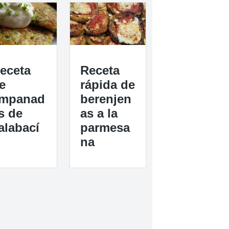
eceta
Receta
e
rápida de
mpanad
berenjen
s de
as a la
alabací
parmesa
na