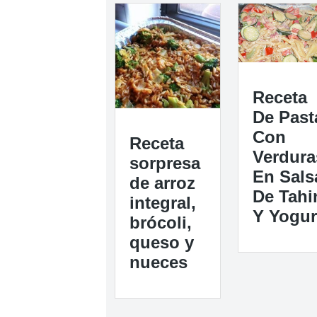
Receta
De Past
Con
Receta
Verdura
sorpresa
En Sals
de arroz
De Tahi
integral,
Y Yogur
brócoli,
queso y
nueces