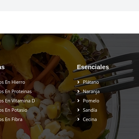
as
Esenciales
os En Hierro
Plátano
os En Proteinas
Naranja
os En Vitamina D
Pomelo
os En Potasio
Sandía
os En Fibra
Cecina