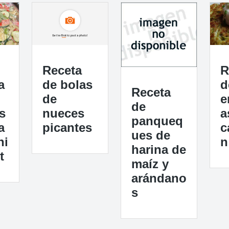
Receta
R
de bolas
a
d
Receta
de
e
de
nueces
s
a
panqueq
picantes
a
c
ues de
ni
n
harina de
t
maíz y
arándano
s