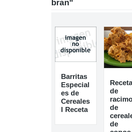
bran"
Barritas
Recet
Especial
de
es de
racim
Cereales
de
I Receta
cereal
de