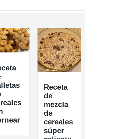
eceta
e
lletas
Receta
e
de
reales
mezcla
n
de
ornear
cereales
súper