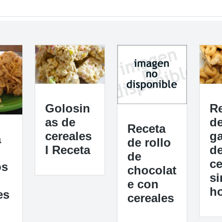
Golosin
R
as de
d
Receta
cereales
ga
a
de rollo
I Receta
d
de
ce
os
chocolat
si
e con
h
es
cereales