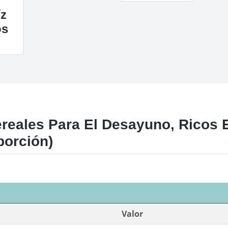
íz
os
eales Para El Desayuno, Ricos En
porción)
Valor