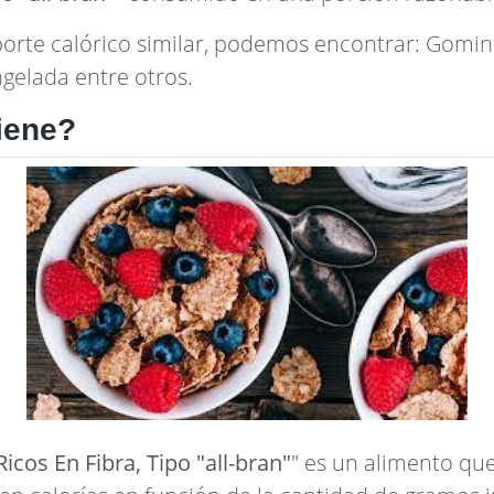
porte calórico similar, podemos encontrar:
Gomino
ongelada
entre otros.
iene?
icos En Fibra, Tipo "all-bran"
" es un alimento qu