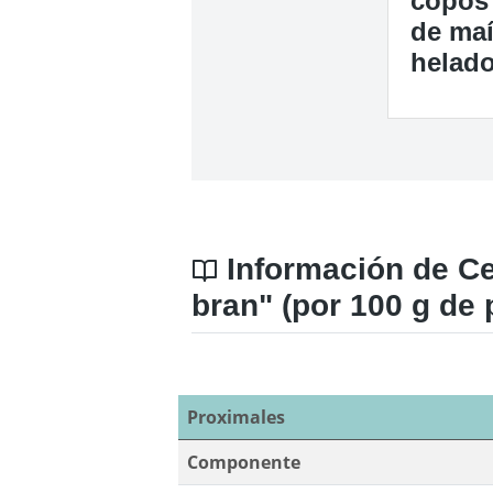
copos
de ma
helad
Información de Cer
bran" (por 100 g de 
Proximales
Componente