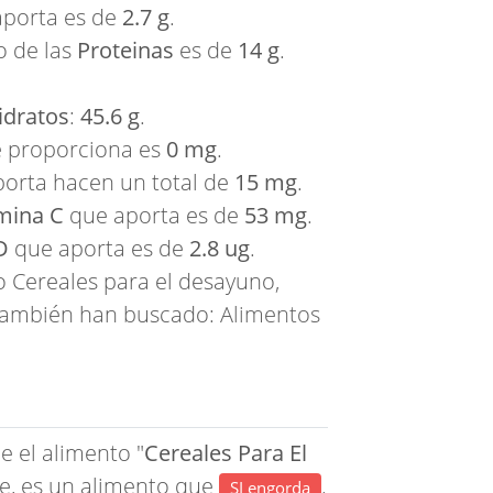
 aporta es de
2.7 g
.
o de las
Proteinas
es de
14 g
.
idratos
:
45.6 g
.
 proporciona es
0 mg
.
orta hacen un total de
15 mg
.
mina C
que aporta es de
53 mg
.
D
que aporta es de
2.8 ug
.
 Cereales para el desayuno,
", también han buscado:
Alimentos
e el alimento "
Cereales Para El
e, es un alimento que
.
SI engorda