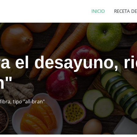
INICIO
RECETA DE
a el desayuno, ri
n"
ibra, tipo "all-bran"