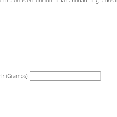
 en calorías en función de la cantidad de gramos in
rir (Gramos):