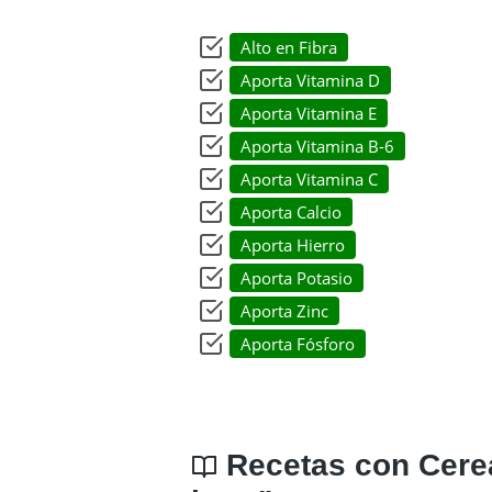
Alto en Fibra
Aporta Vitamina D
Aporta Vitamina E
Aporta Vitamina B-6
Aporta Vitamina C
Aporta Calcio
Aporta Hierro
Aporta Potasio
Aporta Zinc
Aporta Fósforo
Recetas con Cereal